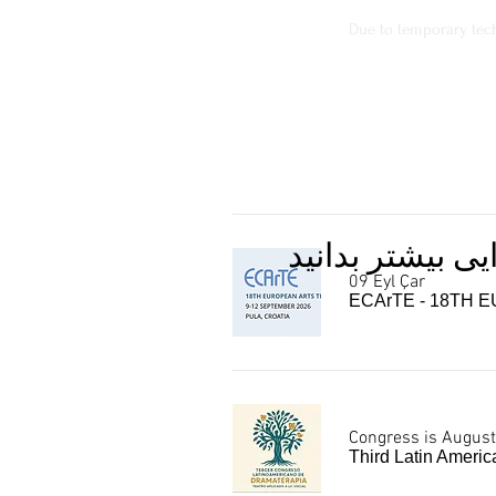
Due to temporary techn
ی بیشتر بدانید
09 Eyl Çar
ECArTE - 18TH
Congress is August
Third Latin Ameri