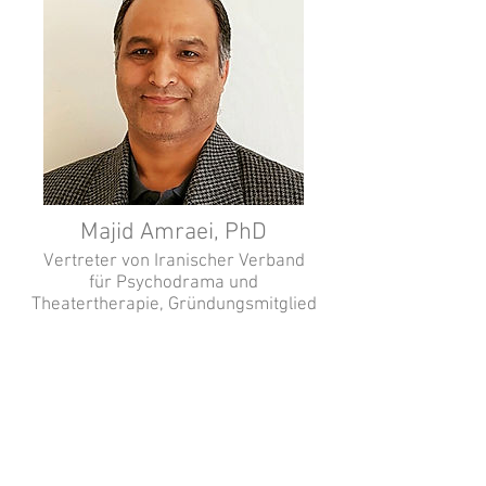
Majid Amraei, PhD
Vertreter von Iranischer Verband
für Psychodrama und
Theatertherapie, Gründungsmitglied
Chair of Iran Psychodrama and
Drama Therapy Association. Faculty
at Applied Scientific and Cultural
Center, Cultural Heritage University.
Workshop Instructor at Allameh
Tabataba'i University and Al-Zahra.
Author, Director, Researcher.