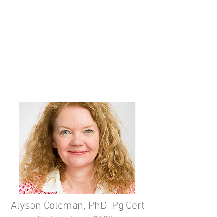
Molloy College. Leiterin der Recovery
Through Performance theater
therapeutischen Kompanie. NYS
zugelassene Psychische
Gesundheitsberaterin. Empfängt
Patienten in einen privaten Praxis.
Absolvierte ihren Doktor in Beratung
und Beratungswesen an der
Universität von Missouri - St Louis.
Alyson Coleman, PhD, Pg Cert