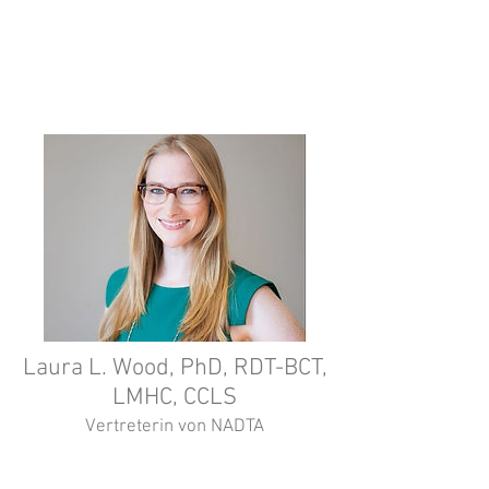
Review.
Laura L. Wood, PhD, RDT-BCT,
LMHC, CCLS
Vertreterin von NADTA
President von
NADTA. Assistenzprofessor am