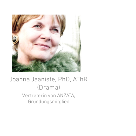
Joanna Jaaniste, PhD, AThR
(Drama)
Vertreterin von ANZATA,
Gründungsmitglied
Leiterin des Theatertherapie
Zentrums in Sydney.
Theatertherapie Ausbilderin im
IKON Institut von Australien.