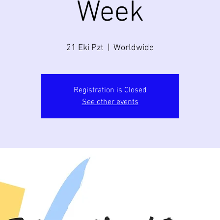
Week
21 Eki Pzt
  |  
Worldwide
Registration is Closed
See other events