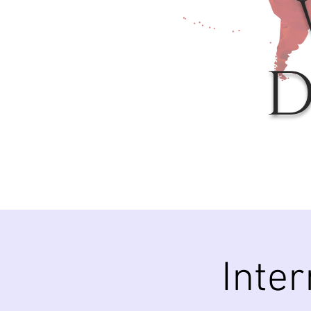
D
Inte