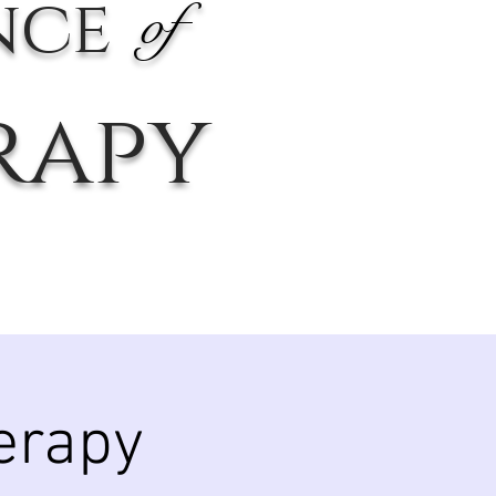
nce
of
rapy
erapy