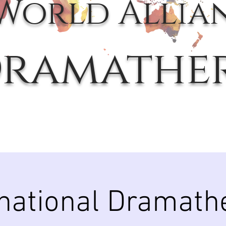
World Allia
ramathe
rnational Dramath